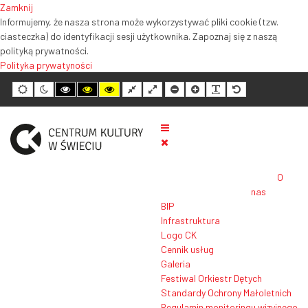
Zamknij
Informujemy, że nasza strona może wykorzystywać pliki cookie (tzw.
ciasteczka) do identyfikacji sesji użytkownika. Zapoznaj się z naszą
polityką prywatności.
Polityka prywatyności
Tryb
Tryb
Tryb
Tryb
Tryb
Normalny
Szeroki
Mniejszy
Większy
Czytelność
Domyślny
domyślny
nocny
wysokiego
wysokiego
wysokiego
układ
układ
rozmiar
rozmiar
tekstu
rozmiar
kontrastu
kontrastu
kontrastu
tekstu
tekstu
tekstu
czarno-
czarno-
żółto-
biały
żółty
czarny
O
nas
BIP
Infrastruktura
Logo CK
Cennik usług
Galeria
Festiwal Orkiestr Dętych
Standardy Ochrony Małoletnich
Regulamin monitoringu wizyjnego