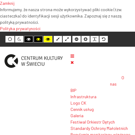
Zamknij
Informujemy, że nasza strona może wykorzystywać pliki cookie (tzw.
ciasteczka) do identyfikacji sesji użytkownika. Zapoznaj się z naszą
polityką prywatności.
Polityka prywatyności
Tryb
Tryb
Tryb
Tryb
Tryb
Normalny
Szeroki
Mniejszy
Większy
Czytelność
Domyślny
domyślny
nocny
wysokiego
wysokiego
wysokiego
układ
układ
rozmiar
rozmiar
tekstu
rozmiar
kontrastu
kontrastu
kontrastu
tekstu
tekstu
tekstu
czarno-
czarno-
żółto-
biały
żółty
czarny
O
nas
BIP
Infrastruktura
Logo CK
Cennik usług
Galeria
Festiwal Orkiestr Dętych
Standardy Ochrony Małoletnich
Regulamin monitoringu wizyjnego