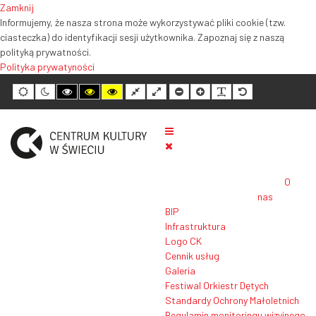
Zamknij
Informujemy, że nasza strona może wykorzystywać pliki cookie (tzw.
ciasteczka) do identyfikacji sesji użytkownika. Zapoznaj się z naszą
polityką prywatności.
Polityka prywatyności
Tryb
Tryb
Tryb
Tryb
Tryb
Normalny
Szeroki
Mniejszy
Większy
Czytelność
Domyślny
domyślny
nocny
wysokiego
wysokiego
wysokiego
układ
układ
rozmiar
rozmiar
tekstu
rozmiar
kontrastu
kontrastu
kontrastu
tekstu
tekstu
tekstu
czarno-
czarno-
żółto-
biały
żółty
czarny
O
nas
BIP
Infrastruktura
Logo CK
Cennik usług
Galeria
Festiwal Orkiestr Dętych
Standardy Ochrony Małoletnich
Regulamin monitoringu wizyjnego