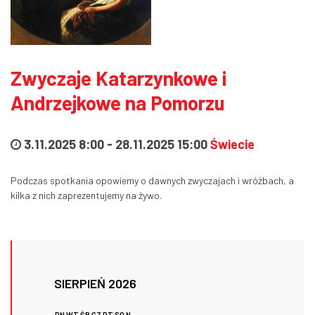
Zwyczaje Katarzynkowe i
Andrzejkowe na Pomorzu
3.11.2025 8:00
-
28.11.2025 15:00
Świecie
Podczas spotkania opowiemy o dawnych zwyczajach i wróżbach, a
kilka z nich zaprezentujemy na żywo.
SIERPIEŃ 2026
PN
WT
ŚR
CZ
PT
SO
N