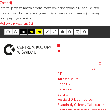
Zamknij
Informujemy, że nasza strona może wykorzystywać pliki cookie (tzw.
ciasteczka) do identyfikacji sesji użytkownika. Zapoznaj się z naszą
polityką prywatności.
Polityka prywatyności
Tryb
Tryb
Tryb
Tryb
Tryb
Normalny
Szeroki
Mniejszy
Większy
Czytelność
Domyślny
domyślny
nocny
wysokiego
wysokiego
wysokiego
układ
układ
rozmiar
rozmiar
tekstu
rozmiar
kontrastu
kontrastu
kontrastu
tekstu
tekstu
tekstu
czarno-
czarno-
żółto-
biały
żółty
czarny
O
nas
BIP
Infrastruktura
Logo CK
Cennik usług
Galeria
Festiwal Orkiestr Dętych
Standardy Ochrony Małoletnich
Regulamin monitoringu wizyjnego