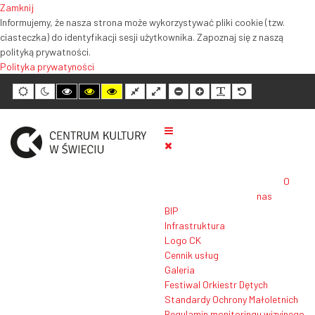
Zamknij
Informujemy, że nasza strona może wykorzystywać pliki cookie (tzw.
ciasteczka) do identyfikacji sesji użytkownika. Zapoznaj się z naszą
polityką prywatności.
Polityka prywatyności
Tryb
Tryb
Tryb
Tryb
Tryb
Normalny
Szeroki
Mniejszy
Większy
Czytelność
Domyślny
domyślny
nocny
wysokiego
wysokiego
wysokiego
układ
układ
rozmiar
rozmiar
tekstu
rozmiar
kontrastu
kontrastu
kontrastu
tekstu
tekstu
tekstu
czarno-
czarno-
żółto-
biały
żółty
czarny
O
nas
BIP
Infrastruktura
Logo CK
Cennik usług
Galeria
Festiwal Orkiestr Dętych
Standardy Ochrony Małoletnich
Regulamin monitoringu wizyjnego