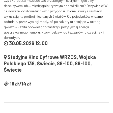
Czy skarpetka może zostać przebiegłym szeryfem, genialnym
detektywem lub… międzygalaktycznym podróżnikiem? Oczywiście! W
najnowszej odsłonie kinowych przygód ulubione urwisy z szuflady
wyruszają na podbój nieznanych światów. Od pojedynków w samo
południe, przez wybiegi mody, aż po rakiety startujące w stronę
gwiazd – każda opowieść to zastrzyk pozytywnej energii i
abstrakcyjnego humoru, który rozbawi do łez zarówno dzieci, jak i
dorosłych.
30.05.2026 12:00
Studyjne Kino Cyfrowe WRZOS, Wojska
Polskiego 139, Świecie, 86-100, 86-100,
Świecie
16zł/14zł