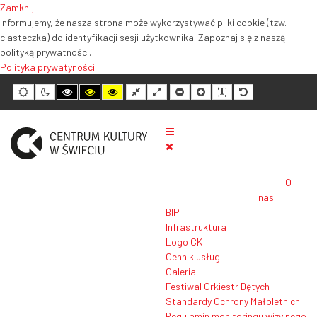
Zamknij
Informujemy, że nasza strona może wykorzystywać pliki cookie (tzw.
ciasteczka) do identyfikacji sesji użytkownika. Zapoznaj się z naszą
polityką prywatności.
Polityka prywatyności
Tryb
Tryb
Tryb
Tryb
Tryb
Normalny
Szeroki
Mniejszy
Większy
Czytelność
Domyślny
domyślny
nocny
wysokiego
wysokiego
wysokiego
układ
układ
rozmiar
rozmiar
tekstu
rozmiar
kontrastu
kontrastu
kontrastu
tekstu
tekstu
tekstu
czarno-
czarno-
żółto-
biały
żółty
czarny
O
nas
BIP
Infrastruktura
Logo CK
Cennik usług
Galeria
Festiwal Orkiestr Dętych
Standardy Ochrony Małoletnich
Regulamin monitoringu wizyjnego