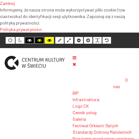
Zamknij
Informujemy, że nasza strona może wykorzystywać pliki cookie (tzw.
ciasteczka) do identyfikacji sesji użytkownika. Zapoznaj się z naszą
polityką prywatności.
Polityka prywatyności
Tryb
Tryb
Tryb
Tryb
Tryb
Normalny
Szeroki
Mniejszy
Większy
Czytelność
Domyślny
domyślny
nocny
wysokiego
wysokiego
wysokiego
układ
układ
rozmiar
rozmiar
tekstu
rozmiar
kontrastu
kontrastu
kontrastu
tekstu
tekstu
tekstu
czarno-
czarno-
żółto-
biały
żółty
czarny
O
nas
BIP
Infrastruktura
Logo CK
Cennik usług
Galeria
Festiwal Orkiestr Dętych
Standardy Ochrony Małoletnich
Regulamin monitoringu wizyjnego