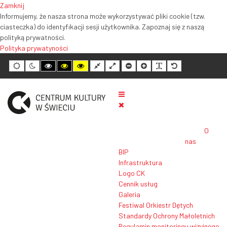
Zamknij
Informujemy, że nasza strona może wykorzystywać pliki cookie (tzw.
ciasteczka) do identyfikacji sesji użytkownika. Zapoznaj się z naszą
polityką prywatności.
Polityka prywatyności
Tryb
Tryb
Tryb
Tryb
Tryb
Normalny
Szeroki
Mniejszy
Większy
Czytelność
Domyślny
domyślny
nocny
wysokiego
wysokiego
wysokiego
układ
układ
rozmiar
rozmiar
tekstu
rozmiar
kontrastu
kontrastu
kontrastu
tekstu
tekstu
tekstu
czarno-
czarno-
żółto-
biały
żółty
czarny
O
nas
BIP
Infrastruktura
Logo CK
Cennik usług
Galeria
Festiwal Orkiestr Dętych
Standardy Ochrony Małoletnich
Regulamin monitoringu wizyjnego