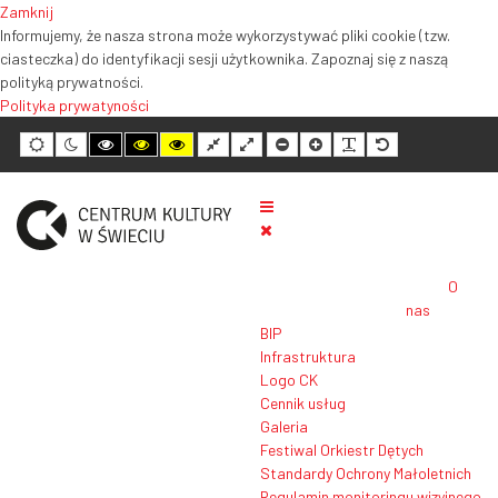
Zamknij
Informujemy, że nasza strona może wykorzystywać pliki cookie (tzw.
ciasteczka) do identyfikacji sesji użytkownika. Zapoznaj się z naszą
polityką prywatności.
Polityka prywatyności
Tryb
Tryb
Tryb
Tryb
Tryb
Normalny
Szeroki
Mniejszy
Większy
Czytelność
Domyślny
domyślny
nocny
wysokiego
wysokiego
wysokiego
układ
układ
rozmiar
rozmiar
tekstu
rozmiar
kontrastu
kontrastu
kontrastu
tekstu
tekstu
tekstu
czarno-
czarno-
żółto-
biały
żółty
czarny
O
nas
BIP
Infrastruktura
Logo CK
Cennik usług
Galeria
Festiwal Orkiestr Dętych
Standardy Ochrony Małoletnich
Regulamin monitoringu wizyjnego