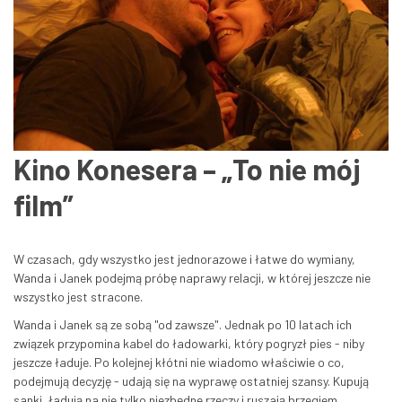
Kino Konesera – „To nie mój
film”
W czasach, gdy wszystko jest jednorazowe i łatwe do wymiany,
Wanda i Janek podejmą próbę naprawy relacji, w której jeszcze nie
wszystko jest stracone.
Wanda i Janek są ze sobą "od zawsze". Jednak po 10 latach ich
związek przypomina kabel do ładowarki, który pogryzł pies - niby
jeszcze ładuje. Po kolejnej kłótni nie wiadomo właściwie o co,
podejmują decyzję - udają się na wyprawę ostatniej szansy. Kupują
sanki, ładują na nie tylko niezbędne rzeczy i ruszają brzegiem