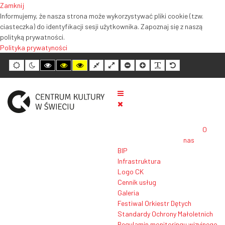
Zamknij
Informujemy, że nasza strona może wykorzystywać pliki cookie (tzw.
ciasteczka) do identyfikacji sesji użytkownika. Zapoznaj się z naszą
polityką prywatności.
Polityka prywatyności
Tryb
Tryb
Tryb
Tryb
Tryb
Normalny
Szeroki
Mniejszy
Większy
Czytelność
Domyślny
domyślny
nocny
wysokiego
wysokiego
wysokiego
układ
układ
rozmiar
rozmiar
tekstu
rozmiar
kontrastu
kontrastu
kontrastu
tekstu
tekstu
tekstu
czarno-
czarno-
żółto-
biały
żółty
czarny
O
nas
BIP
Infrastruktura
Logo CK
Cennik usług
Galeria
Festiwal Orkiestr Dętych
Standardy Ochrony Małoletnich
Regulamin monitoringu wizyjnego