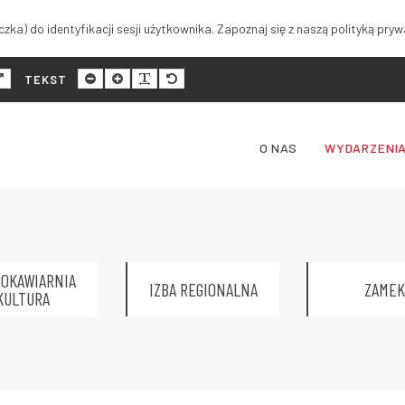
zka) do identyfikacji sesji użytkownika. Zapoznaj się z naszą polityką pryw
malny
Szeroki
Mniejszy
Większy
Czytelność
Domyślny
TEKST
ad
układ
rozmiar
rozmiar
tekstu
rozmiar
tekstu
tekstu
tekstu
O NAS
WYDARZENI
OKAWIARNIA
IZBA REGIONALNA
ZAMEK
KULTURA