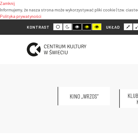
Zamknij
Informujemy, że nasza strona może wykorzystywać pliki cookie (tzw. ciastec
Polityka prywatyności
Tryb
Tryb
Tryb
Tryb
Tryb
Nor
KONTRAST
UKŁAD
domyślny
nocny
wysokiego
wysokiego
wysokiego
ukł
kontrastu
kontrastu
kontrastu
czarno-
czarno-
żółto-
biały
żółty
czarny
KLUB
KINO „WRZOS”