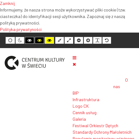
Zamknij
Informujemy, że nasza strona może wykorzystywać pliki cookie (tzw.
ciasteczka) do identyfikacji sesji użytkownika. Zapoznaj się z naszą
polityką prywatności.
Polityka prywatyności
Tryb
Tryb
Tryb
Tryb
Tryb
Normalny
Szeroki
Mniejszy
Większy
Czytelność
Domyślny
domyślny
nocny
wysokiego
wysokiego
wysokiego
układ
układ
rozmiar
rozmiar
tekstu
rozmiar
kontrastu
kontrastu
kontrastu
tekstu
tekstu
tekstu
czarno-
czarno-
żółto-
biały
żółty
czarny
O
nas
BIP
Infrastruktura
Logo CK
Cennik usług
Galeria
Festiwal Orkiestr Dętych
Standardy Ochrony Małoletnich
Regulamin monitoringu wizyjnego