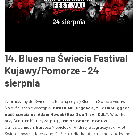
14. Blues na Świecie Festival
Kujawy/Pomorze - 24
sierpnia
Zapraszamy do Świecia na kolejną edycję Blues na Świecie Festival.
Na dużej scenie wystąpią:
KING KING, Ørganek „MTV Unplugged”
gość specjalny: Adam Nowak (Raz Dwa Trzy), KULT
. W parku
przy Centrum Kultury zagrają
„THE Mr. SHUFFLE SHOW”
Carlos Johnson, Bartosz Niebielecki, Andrzej Stagraczyński, Piotr
Świętoniowski, Jacek Jaguś, Bartek Miarka, Alicja Janosz, Adeama