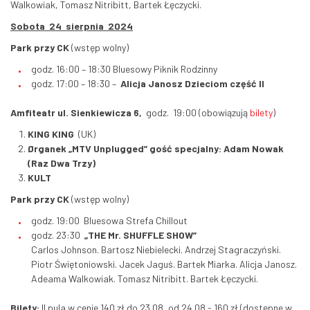
Walkowiak, Tomasz Nitribitt, Bartek Łęczycki.
Sobota 24 sierpnia 2024
Park przy CK
(wstęp wolny)
godz. 16:00 – 18:30 Bluesowy Piknik Rodzinny
godz. 17:00 – 18:30 –
Alicja Janosz Dzieciom część II
Amfiteatr ul. Sienkiewicza 6,
godz. 19:00 (obowiązują
bilety
)
KING KING
(UK)
Ørganek „MTV Unplugged” gość specjalny: Adam Nowak
(Raz Dwa Trzy)
KULT
Park przy CK
(wstęp wolny)
godz. 19:00 Bluesowa Strefa Chillout
godz. 23:30
„THE Mr. SHUFFLE SHOW”
Carlos Johnson. Bartosz Niebielecki. Andrzej Stagraczyński.
Piotr Świętoniowski. Jacek Jaguś. Bartek Miarka. Alicja Janosz.
Adeama Walkowiak. Tomasz Nitribitt. Bartek Łęczycki.
Bilety:
II pula w cenie 140 zł do 23.08, od 24.08 - 160 zł (dostępne w