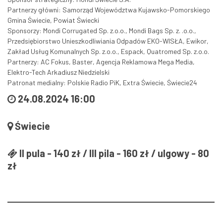
Partnerzy główni: Samorząd Województwa Kujawsko-Pomorskiego
Gmina Świecie, Powiat Świecki
Sponsorzy: Mondi Corrugated Sp. z.o.o., Mondi Bags Sp. z. .o.o.,
Przedsiębiorstwo Unieszkodliwiania Odpadów EKO-WISŁA, Ewikor,
Zakład Usług Komunalnych Sp. z.o.o., Espack, Quatromed Sp. z.o.o.
Partnerzy: AC Fokus, Baster, Agencja Reklamowa Mega Media,
Elektro-Tech Arkadiusz Niedzielski
Patronat medialny: Polskie Radio PiK, Extra Świecie, Świecie24
24.08.2024 16:00
Świecie
II pula - 140 zł / III pila - 160 zł / ulgowy - 80
zł