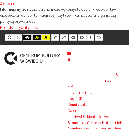
Zamknij
Informujemy, że nasza strona może wykorzystywać pliki cookie (tzw.
ciasteczka) do identyfikacji sesji użytkownika. Zapoznaj się z naszą
polityką prywatności.
Polityka prywatyności
Tryb
Tryb
Tryb
Tryb
Tryb
Normalny
Szeroki
Mniejszy
Większy
Czytelność
Domyślny
domyślny
nocny
wysokiego
wysokiego
wysokiego
układ
układ
rozmiar
rozmiar
tekstu
rozmiar
kontrastu
kontrastu
kontrastu
tekstu
tekstu
tekstu
czarno-
czarno-
żółto-
biały
żółty
czarny
O
nas
BIP
Infrastruktura
Logo CK
Cennik usług
Galeria
Festiwal Orkiestr Dętych
Standardy Ochrony Małoletnich
Regulamin monitoringu wizyjnego