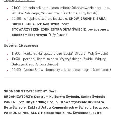
21:00 – parada orkiestr ulicami miasta (skrzyżowanie przy Lidlu,
Wojska Polskiego, Mickiewicza, Klasztorna, Duży Rynek)
22:00 – oficjalne otwarcie festiwalu,
SHOW: GROMME, SARA
CHMIEL, KUBA SZMAJKOWSKI feat.
STOWARZYSZENIEORKIESTRA DĘTA ŚWIECIE, połączone z
pokazem laserowym
(Duży Rynek)
Sobota, 29 czerwca
14:00 – konkurs „Najlepsza prezentacja” (Stadion Wdy Świecie)
19:30 – parada ulicami miasta (Wyszyńskiego, Żwirki i Wigury,
Gałczyńskiego, Słowackiego)
20:30 – Nocne Show – koncerty orkiestr, teatr ognia (amfiteatr)
SPONSOR STRATEGICZNY: Bart
ORGANIZATORZY: Centrum Kultury w Świeciu, Gmina Świecie
PARTNERZY: City Parking Group, Stowarzyszenie Orkiestra
Dęta Świecie, Zakład Usług Komunalnych w Świeciu Sp. z. o.o.
PATRONAT MEDIALNY: Polskie Radio PiK, Świecie24, Extra