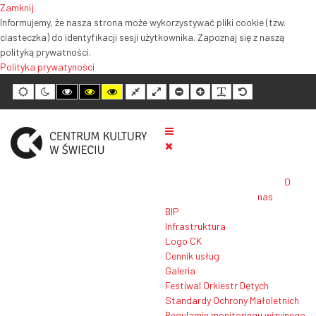
Zamknij
Informujemy, że nasza strona może wykorzystywać pliki cookie (tzw.
ciasteczka) do identyfikacji sesji użytkownika. Zapoznaj się z naszą
polityką prywatności.
Polityka prywatyności
Tryb
Tryb
Tryb
Tryb
Tryb
Normalny
Szeroki
Mniejszy
Większy
Czytelność
Domyślny
domyślny
nocny
wysokiego
wysokiego
wysokiego
układ
układ
rozmiar
rozmiar
tekstu
rozmiar
kontrastu
kontrastu
kontrastu
tekstu
tekstu
tekstu
czarno-
czarno-
żółto-
biały
żółty
czarny
O
nas
BIP
Infrastruktura
Logo CK
Cennik usług
Galeria
Festiwal Orkiestr Dętych
Standardy Ochrony Małoletnich
Regulamin monitoringu wizyjnego