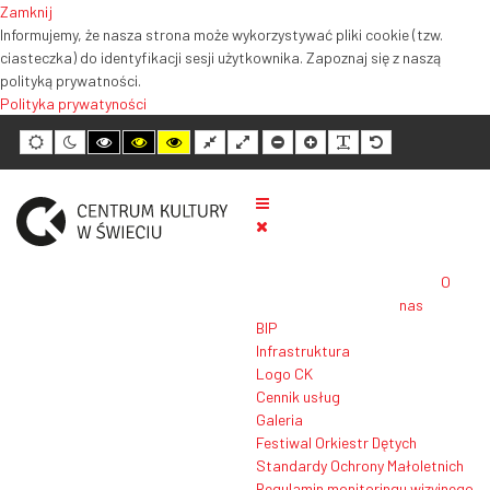
Zamknij
Informujemy, że nasza strona może wykorzystywać pliki cookie (tzw.
ciasteczka) do identyfikacji sesji użytkownika. Zapoznaj się z naszą
polityką prywatności.
Polityka prywatyności
Tryb
Tryb
Tryb
Tryb
Tryb
Normalny
Szeroki
Mniejszy
Większy
Czytelność
Domyślny
domyślny
nocny
wysokiego
wysokiego
wysokiego
układ
układ
rozmiar
rozmiar
tekstu
rozmiar
kontrastu
kontrastu
kontrastu
tekstu
tekstu
tekstu
czarno-
czarno-
żółto-
biały
żółty
czarny
O
nas
BIP
Infrastruktura
Logo CK
Cennik usług
Galeria
Festiwal Orkiestr Dętych
Standardy Ochrony Małoletnich
Regulamin monitoringu wizyjnego