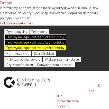
Zamknij
Informujemy, że nasza strona może wykorzystywać pliki cookie (tzw.
ciasteczka) do identyfikacji sesji użytkownika. Zapoznaj się z naszą
polityką prywatności.
Polityka prywatyności
Tryb domyślny
Tryb nocny
Tryb wysokiego kontrastu czarno-biały
Tryb wysokiego kontrastu czarno-żółty
Tryb wysokiego kontrastu żółto-czarny
Normalny układ
Szeroki układ
Mniejszy rozmiar tekstu
Większy rozmiar tekstu
Czytelność tekstu
Domyślny rozmiar tekstu
O
nas
BIP
Infrastruktura
Logo CK