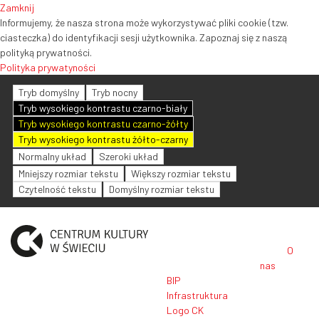
Zamknij
Informujemy, że nasza strona może wykorzystywać pliki cookie (tzw.
ciasteczka) do identyfikacji sesji użytkownika. Zapoznaj się z naszą
polityką prywatności.
Polityka prywatyności
Tryb domyślny
Tryb nocny
Tryb wysokiego kontrastu czarno-biały
Tryb wysokiego kontrastu czarno-żółty
Tryb wysokiego kontrastu żółto-czarny
Normalny układ
Szeroki układ
Mniejszy rozmiar tekstu
Większy rozmiar tekstu
Czytelność tekstu
Domyślny rozmiar tekstu
O
nas
BIP
Infrastruktura
Logo CK